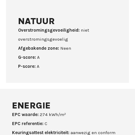
NATUUR
Overstromingsgevoeiligheid:
niet
overstromingsgevoelig
Afgebakende zone:
Neen
G-score:
A
P-score:
A
ENERGIE
EPC waarde:
274 kWh/m²
EPC referentie:
C
Keuringsattest elektriciteit:
aanwezig en conform