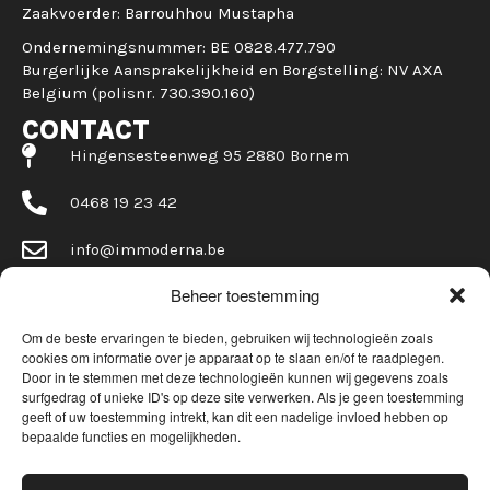
Zaakvoerder: Barrouhhou Mustapha
Ondernemingsnummer: BE 0828.477.790
Burgerlijke Aansprakelijkheid en Borgstelling: NV AXA
Belgium (polisnr. 730.390.160)
CONTACT
Hingensesteenweg 95 2880 Bornem
0468 19 23 42
info@immoderna.be
Beheer toestemming
Om de beste ervaringen te bieden, gebruiken wij technologieën zoals
cookies om informatie over je apparaat op te slaan en/of te raadplegen.
Door in te stemmen met deze technologieën kunnen wij gegevens zoals
surfgedrag of unieke ID's op deze site verwerken. Als je geen toestemming
©2026
Immoderna
|
Privacy
|
Cookies
geeft of uw toestemming intrekt, kan dit een nadelige invloed hebben op
bepaalde functies en mogelijkheden.
De Makelaar is onderworpen aan de deontologische code van het BIV.
Erkend Vastgoedmakelaar-bemiddelaar met BIV nr. 515736
Land van toekenning is België